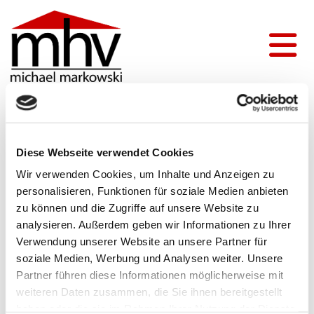
Impressum
Diese Webseite verwendet Cookies
Wir verwenden Cookies, um Inhalte und Anzeigen zu
mhv Hausverwaltungen
personalisieren, Funktionen für soziale Medien anbieten
Schwarzer Brunnen 35
zu können und die Zugriffe auf unsere Website zu
88048 Friedrichshafen-Ailingen
analysieren. Außerdem geben wir Informationen zu Ihrer
Verwendung unserer Website an unsere Partner für
Telefon:
07541 583658
soziale Medien, Werbung und Analysen weiter. Unsere
Partner führen diese Informationen möglicherweise mit
E-Mail:
info@mhv-hausverwaltungen.de
weiteren Daten zusammen, die Sie ihnen bereitgestellt
Fax: 07541 583759
haben oder die sie im Rahmen Ihrer Nutzung der Dienste